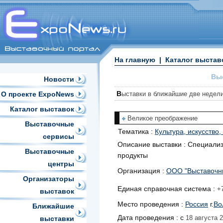
На главную
|
Каталог выстав
Выс
Новости
В
О проекте ExpoNews
ыставки в ближайшие две недели
Каталог выставок
Великое преображение
Выставочные
Тематика :
Культура, искусство
сервисы
Описание выставки :
Специализ
Выставочные
продукты
центры
Организация :
ООО "Выставочн
Организаторы
Единая справочная система :
+7
выставок
Место проведения :
Россия
г.
Во
Ближайшие
Дата проведения :
с
18 августа 
выставки