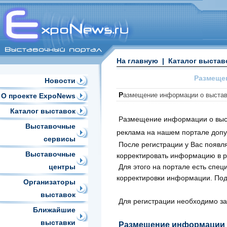
На главную
|
Каталог выстав
Размеще
Новости
Р
азмещение информации о выстав
О проекте ExpoNews
Каталог выставок
Размещение информации о выст
Выставочные
реклама на нашем портале допу
сервисы
После регистрации у Вас появл
Выставочные
корректировать информацию в р
центры
Для этого на портале есть спе
корректировки информации. Подо
Организаторы
выставок
Для регистрации необходимо з
Ближайшие
выставки
Размещение информации