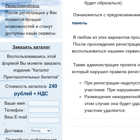
будет обрезаться).
Регистрируйтесь
После регистрации у Вас
Ознакомиться с предлагаемыми
появятся больше
панель
возможностей и станут
доступны наши сервисы.
В любом из этих вариантов про
После прохождения регистрации
Заказать каталог
воспользоваться нашими сервис
Воспользовавшись этой
формой Вы можете заказать
Также администрация проекта о
издание "Каталог
который нарушил правила регис
Пригласительных билетов"
При регистрации недопус
240
Стоимость каталога:
участнике. При нарушении 
рублей + НДС
Размещение некорректной
Ваше имя :
этом случае она будет уд
Телефон :
участник удаляется.
Ваш E-mail
:
Доставка :
Подробная информация