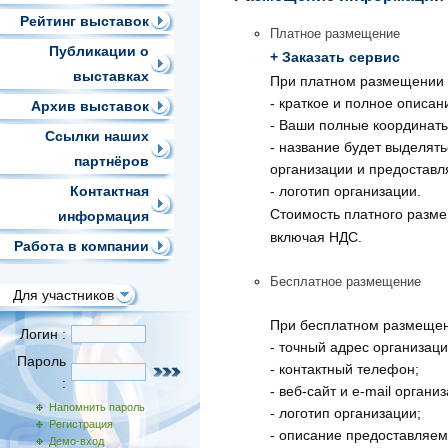
Рейтинг выставок
Платное размещение
Публикации о
+ Заказать сервис
выставках
При платном размещении п
- краткое и полное описани
Архив выставок
- Ваши полные координаты 
Ссылки наших
- название будет выделят
партнёров
организации и предоставл
Контактная
- логотип организации.
Стоимость платного разм
информация
включая НДС.
Работа в компании
Бесплатное размещение
Для участников
При бесплатном размещен
Логин :
- точный адрес организаци
Пароль
- контактный телефон;
:
- веб-сайт и e-mail органи
Напомнить пароль
- логотип организации;
Регистрация
- описание предоставляем
Демо-вход